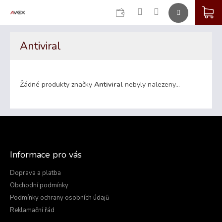
CZK
K
Přejít
na
Antiviral
obsah
Žádné produkty značky
Antiviral
nebyly nalezeny...
Z
á
p
a
Informace pro vás
t
í
Doprava a platba
Obchodní podmínky
Podmínky ochrany osobních údajů
Reklamační řád