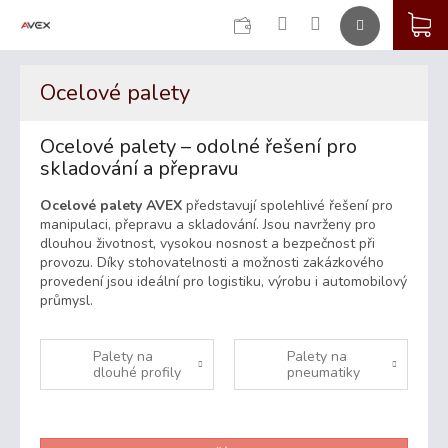
CZK
K
Přejít
na
Ocelové palety
obsah
Ocelové palety – odolné řešení pro
skladování a přepravu
Ocelové palety AVEX
představují spolehlivé řešení pro
manipulaci, přepravu a skladování. Jsou navrženy pro
dlouhou životnost, vysokou nosnost a bezpečnost při
provozu. Díky stohovatelnosti a možnosti zakázkového
provedení jsou ideální pro logistiku, výrobu i automobilový
průmysl.
Palety na
Palety na
dlouhé profily
pneumatiky