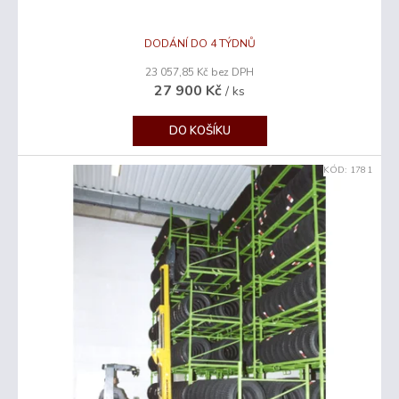
A
R
DODÁNÍ DO 4 TÝDNŮ
23 057,85 Kč bez DPH
M
27 900 Kč
/ ks
A
DO KOŠÍKU
KÓD:
1781