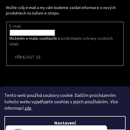
Vložte svůj e-mail a my vám budeme zasílat informace o nových
produktech na našem e-shopu.
E-mail
Vložením e-mailu souhlasíte s
podmínkami ochrany osobních
údajů
PŘIHLÁSIT SE
Vytvořil Shoptet
Tento web používá soubory cookie. Dalším procházením
tohoto webu vyjadřujete souhlas s jejich používáním.. Více
informací
zde
.
Copyright 2026
Avex Steel Products s.r.o.
. Všechna práva vyhrazena.
Grafický návrh vytvořil a na Shoptet implementoval
Tomáš Hlad
&
techka
s.r.o.
Nastavení