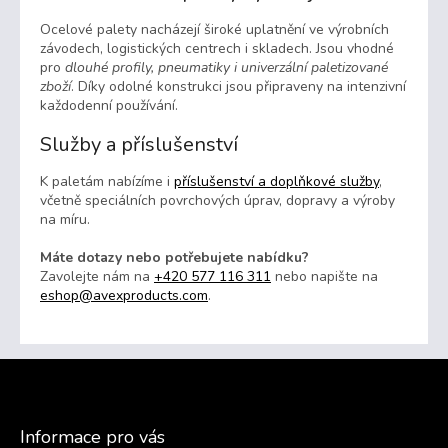
v
ý
Ocelové palety nacházejí široké uplatnění ve výrobních
p
závodech, logistických centrech i skladech. Jsou vhodné
i
pro
dlouhé profily, pneumatiky i univerzální paletizované
s
zboží
. Díky odolné konstrukci jsou připraveny na intenzivní
u
každodenní používání.
Služby a příslušenství
K paletám nabízíme i
příslušenství a doplňkové služby
,
včetně speciálních povrchových úprav, dopravy a výroby
na míru.
Máte dotazy nebo potřebujete nabídku?
Zavolejte nám na
+420 577 116 311
nebo napište na
eshop@avexproducts.com
.
Z
á
p
a
Informace pro vás