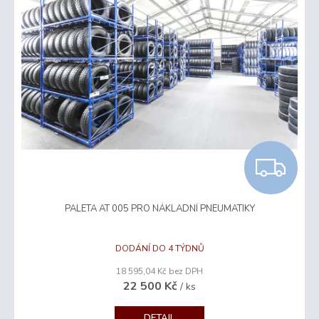
Z
D
PALETA AT 005 PRO NÁKLADNÍ PNEUMATIKY
A
R
DODÁNÍ DO 4 TÝDNŮ
18 595,04 Kč bez DPH
M
22 500 Kč
/ ks
A
DETAIL