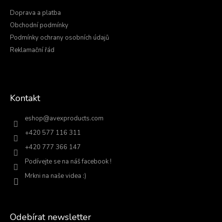
t
í
Doprava a platba
Obchodní podmínky
Podmínky ochrany osobních údajů
Reklamační řád
Kontakt
eshop
@
avexproducts.com
+420 577 116 311
+420 777 366 147
Podívejte se na náš facebook !
Mrkni na naše videa :)
Odebírat newsletter