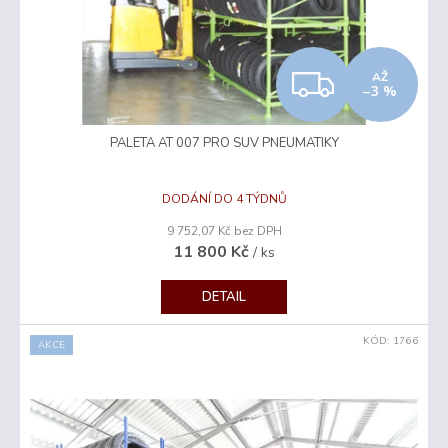
Z
AŽ
–3 %
D
PALETA AT 007 PRO SUV PNEUMATIKY
A
R
DODÁNÍ DO 4 TÝDNŮ
9 752,07 Kč bez DPH
M
11 800 Kč
/ ks
A
DETAIL
KÓD:
1766
AKCE