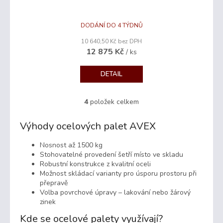
A
R
DODÁNÍ DO 4 TÝDNŮ
10 640,50 Kč bez DPH
M
12 875 Kč
/ ks
A
DETAIL
4
položek celkem
O
v
l
Výhody ocelových palet AVEX
á
d
Nosnost až 1500 kg
a
Stohovatelné provedení šetří místo ve skladu
c
Robustní konstrukce z kvalitní oceli
í
Možnost skládací varianty pro úsporu prostoru při
p
přepravě
r
Volba povrchové úpravy – lakování nebo žárový
v
zinek
k
Kde se ocelové palety využívají?
y