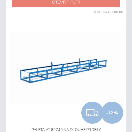
OTEVŘÍT FILTR
KÓD:
80740-000-00
V
ý
p
i
s
p
r
o
d
u
k
t
ů
Z
–12 %
D
PALETA AT 80740 NA DLOUHÉ PROFILY