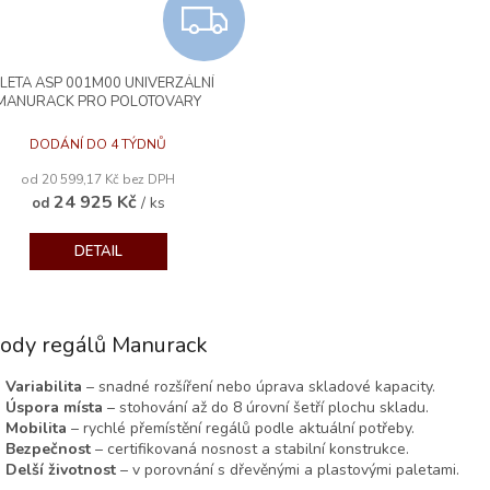
Z
D
LETA ASP 001M00 UNIVERZÁLNÍ
A
MANURACK PRO POLOTOVARY
R
DODÁNÍ DO 4 TÝDNŮ
od 20 599,17 Kč bez DPH
M
24 925 Kč
/ ks
od
A
DETAIL
O
v
ody regálů Manurack
l
á
Variabilita
– snadné rozšíření nebo úprava skladové kapacity.
d
Úspora místa
– stohování až do 8 úrovní šetří plochu skladu.
a
Mobilita
– rychlé přemístění regálů podle aktuální potřeby.
c
Bezpečnost
– certifikovaná nosnost a stabilní konstrukce.
í
Delší životnost
– v porovnání s dřevěnými a plastovými paletami.
p