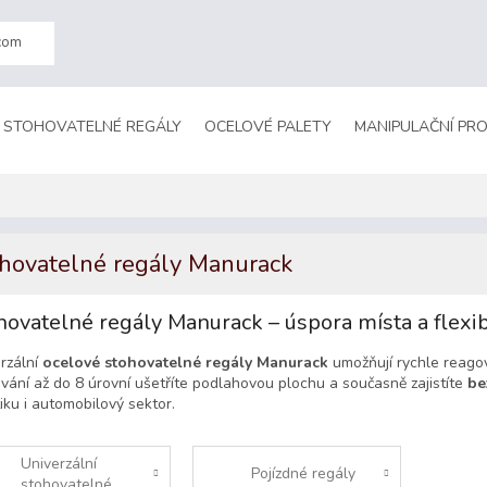
com
STOHOVATELNÉ REGÁLY
OCELOVÉ PALETY
MANIPULAČNÍ PR
hovatelné regály Manurack
hovatelné regály Manurack – úspora místa a flexib
rzální
ocelové stohovatelné regály Manurack
umožňují rychle reago
vání až do 8 úrovní ušetříte podlahovou plochu a současně zajistíte
be
tiku i automobilový sektor.
Univerzální
Pojízdné regály
stohovatelné