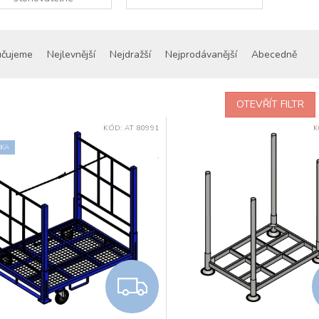
regály
učujeme
Nejlevnější
Nejdražší
Nejprodávanější
Abecedně
OTEVŘÍT FILTR
KÓD:
AT 80991
K
KA
Z
D