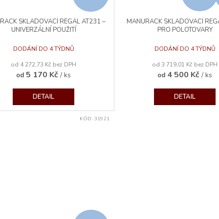
D
RACK SKLADOVACÍ REGÁL AT231 –
MANURACK SKLADOVACÍ REGÁ
A
UNIVERZÁLNÍ POUŽITÍ
PRO POLOTOVARY
R
DODÁNÍ DO 4 TÝDNŮ
DODÁNÍ DO 4 TÝDNŮ
od 4 272,73 Kč bez DPH
od 3 719,01 Kč bez DPH
M
5 170 Kč
4 500 Kč
/ ks
/ ks
od
od
A
DETAIL
DETAIL
KÓD:
31921