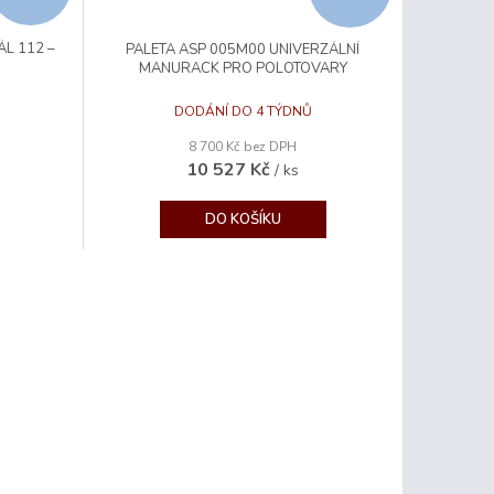
D
D
L 112 –
PALETA ASP 005M00 UNIVERZÁLNÍ
A
A
MANURACK PRO POLOTOVARY
R
R
DODÁNÍ DO 4 TÝDNŮ
8 700 Kč bez DPH
M
M
10 527 Kč
/ ks
A
A
DO KOŠÍKU