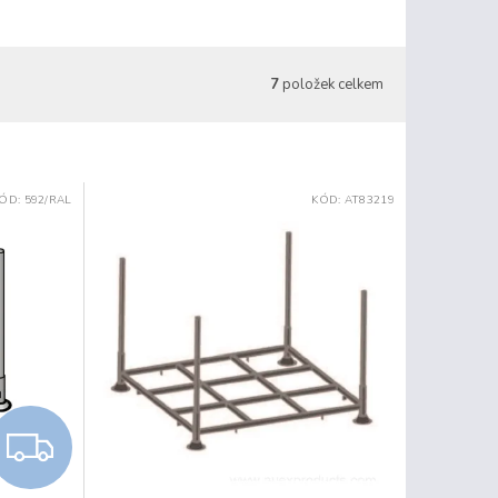
7
položek celkem
ÓD:
592/RAL
KÓD:
AT83219
Z
D