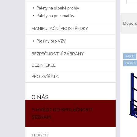
n
Palety na dlouhé profily
e
Ř
Palety na pneumatiky
l
a
Dopor
z
MANIPULAČNÍ PROSTŘEDKY
e
Plošiny pro VZV
n
í
BEZPEČNOSTNÍ ZÁBRANY
p
AKCE
V
r
NOVIN
ý
DEZINFEKCE
o
p
d
PRO ZVÍŘATA
i
u
s
k
p
t
O NÁS
r
ů
o
5 HVĚZD OD SPOLEČNOSTI
d
SEZNAM
u
k
t
21.10.2021