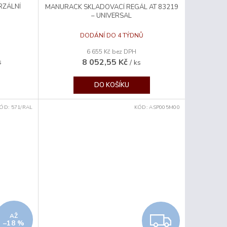
RZÁLNÍ
MANURACK SKLADOVACÍ REGÁL AT 83219
A
– UNIVERSAL
R
DODÁNÍ DO 4 TÝDNŮ
H
6 655 Kč bez DPH
M
8 052,55 Kč
s
/ ks
A
DO KOŠÍKU
ÓD:
571/RAL
KÓD:
ASP005M00
Z
Z
AŽ
–18 %