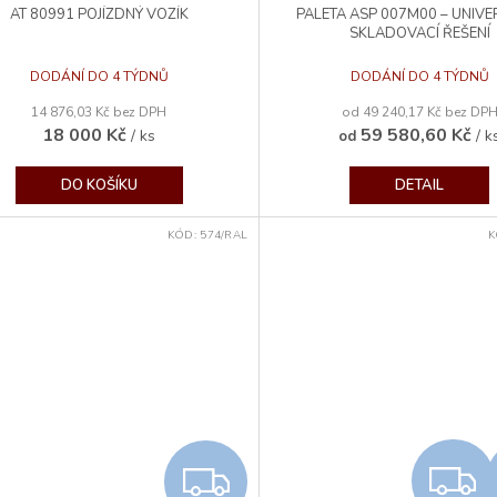
AT 80991 POJÍZDNÝ VOZÍK
PALETA ASP 007M00 – UNIVE
A
SKLADOVACÍ ŘEŠENÍ
R
DODÁNÍ DO 4 TÝDNŮ
DODÁNÍ DO 4 TÝDNŮ
14 876,03 Kč bez DPH
od 49 240,17 Kč bez DP
M
18 000 Kč
59 580,60 Kč
/ ks
/ k
od
A
DO KOŠÍKU
DETAIL
KÓD:
574/RAL
K
Z