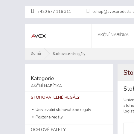
Přejít
na
+420 577 116 311
eshop@avexproducts.
obsah
AKČNÍ NABÍDKA
Domů
Stohovatelné regály
P
Sto
o
Přeskočit
Kategorie
kategorie
s
t
AKČNÍ NABÍDKA
Sto
r
STOHOVATELNÉ REGÁLY
a
Unive
n
stoho
Univerzální stohovatelné regály
logis
n
Pojízdné regály
í
p
OCELOVÉ PALETY
a