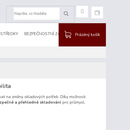
CZK
HLEDAT
OSTŘEDKY
BEZPEČNOSTNÍ ZÁBRANY
DEZINFEKCE
PRO ZVÍŘ
NÁKUPNÍ
Prázdný košík
KOŠÍK
ilita
vat na změny skladových potřeb. Díky možnosti
zpečné a přehledné skladování
pro průmysl,