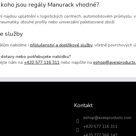
r
 koho jsou regály Manurack vhodné?
v
k
í najdou uplatnění v logistických centrech, automobilovém průmyslu, v
y
neumatiky, dlouhé profily nebo univerzální paletizované zboží
.
v
ý
e služby
p
i
álům nabízíme i
příslušenství a doplňkové služby
, včetně povrchových ú
s
u
 dotazy nebo potřebujete nabídku?
lejte nám na
+420 577 116 311
nebo napište na
eshop@avexproducts
Kontakt
eshop
@
avexproducts.com
+420 577 116 311
+420 777 366 147