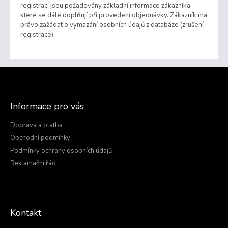
registraci jsou požadovány základní informace zákazníka,
které se dále doplňují při provedení objednávky. Zákazník má
právo zažádat o vymazání osobních údajů z databáze (zrušení
registrace).
Z
á
p
a
Informace pro vás
t
í
Doprava a platba
Obchodní podmínky
Podmínky ochrany osobních údajů
Reklamační řád
Kontakt