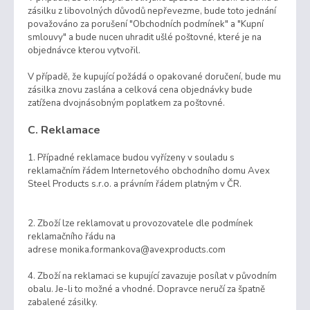
zásilku z libovolných důvodů nepřevezme, bude toto jednání
považováno za porušení "Obchodních podmínek" a "Kupní
smlouvy" a bude nucen uhradit ušlé poštovné, které je na
objednávce kterou vytvořil.
V případě, že kupující požádá o opakované doručení, bude mu
zásilka znovu zaslána a celková cena objednávky bude
zatížena dvojnásobným poplatkem za poštovné.
C. Reklamace
1. Případné reklamace budou vyřízeny v souladu s
reklamačním řádem Internetového obchodního domu Avex
Steel Products s.r.o. a právním řádem platným v ČR.
2. Zboží lze reklamovat u provozovatele dle podmínek
reklamačního řádu na
adrese monika.formankova@avexproducts.com
4. Zboží na reklamaci se kupující zavazuje posílat v původním
obalu. Je-li to možné a vhodné. Dopravce neručí za špatně
zabalené zásilky.