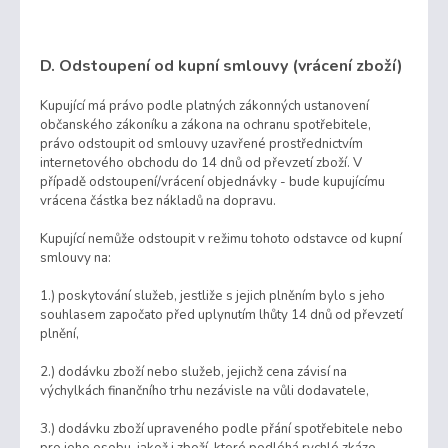
D. Odstoupení od kupní smlouvy (vrácení zboží)
Kupující má právo podle platných zákonných ustanovení
občanského zákoníku a zákona na ochranu spotřebitele,
právo odstoupit od smlouvy uzavřené prostřednictvím
internetového obchodu do 14 dnů od převzetí zboží. V
případě odstoupení/vrácení objednávky - bude kupujícímu
vrácena částka bez nákladů na dopravu.
Kupující nemůže odstoupit v režimu tohoto odstavce od kupní
smlouvy na:
1.) poskytování služeb, jestliže s jejich plněním bylo s jeho
souhlasem započato před uplynutím lhůty 14 dnů od převzetí
plnění,
2.) dodávku zboží nebo služeb, jejichž cena závisí na
výchylkách finančního trhu nezávisle na vůli dodavatele,
3.) dodávku zboží upraveného podle přání spotřebitele nebo
pro jeho osobu, jakož i zboží, které podléhá rychlé zkáze,