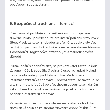
opotřebení nebo zastarání,
E. Bezpečnost a ochrana informací
Provozovatel prohlašuje, že veškeré osobní údaje jsou
důvěrné, budou použity pouze pro interní potřebu firmy Avex
Steel Products s.r.o. a nebudou zveřejněny, poskytnuty třetí
osobě či nijak zneužity. Osobní informace jsou shromaždovány
z obchodních, logistických, statistických a marketingových
důvodů.
Při nakládání s osobními daty se provozovatel zavazuje řídit
Zákonem č.101/2000 Sb. O ochraně osobních údajů. Pokud
nastane obchodní případ, kdy je nutné předat osobní
informace zákazníka dodavateli, provozovatel se zavazuje, že
tyto informace předá až po předchozím odsouhlasení daným
zákazníkem. Bez souhlasu není možné jakékoliv informace
osobního charakteru předávat.
Zákazník využíváním služeb Internernetového obchodního
domu dává souhlas ke shromaždováním osobních údajů. Při