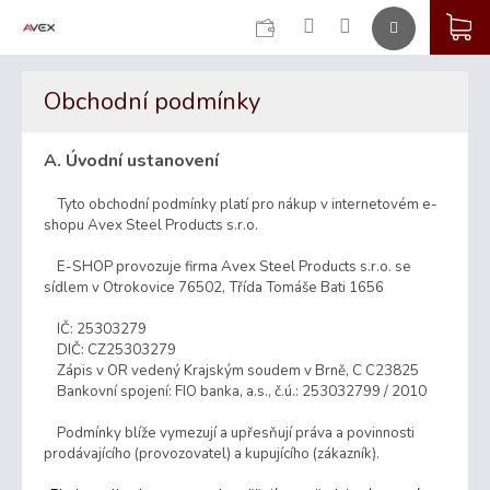
CZK
K
Přejít
na
Obchodní podmínky
obsah
A. Úvodní ustanovení
Tyto obchodní podmínky platí pro nákup v internetovém e-
shopu Avex Steel Products s.r.o.
E-SHOP provozuje firma Avex Steel Products s.r.o. se
sídlem v Otrokovice 76502, Třída Tomáše Bati 1656
IČ: 25303279
DIČ: CZ25303279
Zápis v OR vedený Krajským soudem v Brně,
C C23825
Bankovní spojení
: FIO banka, a.s., č.ú.: 253032799
/ 2010
Podmínky blíže vymezují a upřesňují práva a povinnosti
prodávajícího (provozovatel) a kupujícího (zákazník).