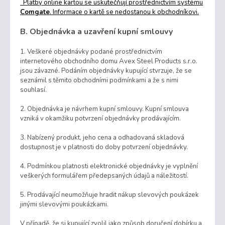
Platby online kartou se uskutečňují prostřednictvím systému
Comgate
. Informace o kartě se nedostanou k obchodníkovi.
B. Objednávka a uzavření kupní smlouvy
1. Veškeré objednávky podané prostřednictvím
internetového obchodního domu Avex Steel Products s.r.o.
jsou závazné. Podáním objednávky kupující stvrzuje, že se
seznámil s těmito obchodními podmínkami a že s nimi
souhlasí.
2. Objednávka je návrhem kupní smlouvy. Kupní smlouva
vzniká v okamžiku potvrzení objednávky prodávajícím.
3. Nabízený produkt, jeho cena a odhadovaná skladová
dostupnost je v platnosti do doby potvrzení objednávky.
4. Podmínkou platnosti elektronické objednávky je vyplnění
veškerých formulářem předepsaných údajů a náležitostí.
5. Prodávající neumožňuje hradit nákup slevových poukázek
jinými slevovými poukázkami.
V případě, že si kupující zvolil jako způsob doručení dobírku a