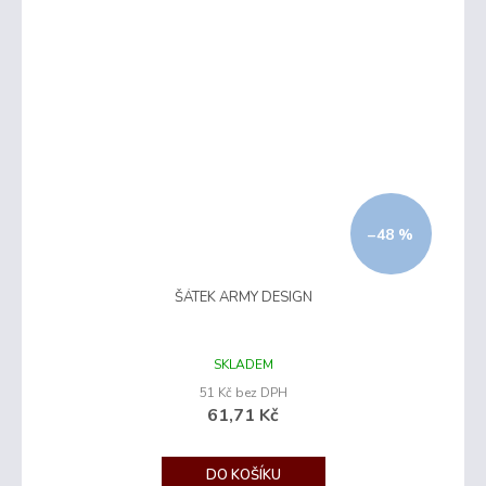
–48 %
ŠÁTEK ARMY DESIGN
Průměrné
hodnocení
SKLADEM
produktu
51 Kč bez DPH
je
61,71 Kč
5,0
z
5
DO KOŠÍKU
hvězdiček.