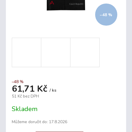
–48 %
–48 %
61,71 Kč
/ ks
51 Kč bez DPH
Měrná
Skladem
cena:
Můžeme doručit do:
17.8.2026