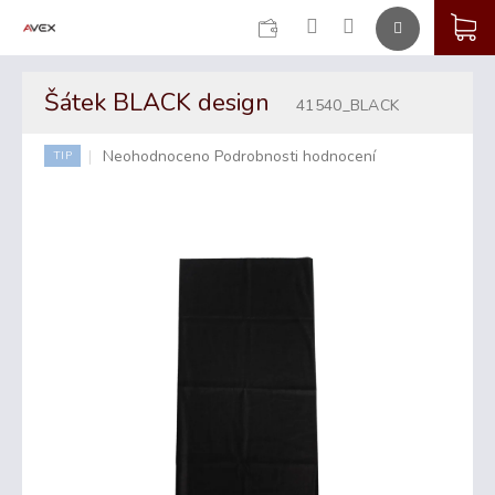
CZK
K
Přejít
na
Šátek BLACK design
obsah
41540_BLACK
Průměrné
Neohodnoceno
Podrobnosti hodnocení
TIP
hodnocení
produktu
je
0,0
z
5
hvězdiček.