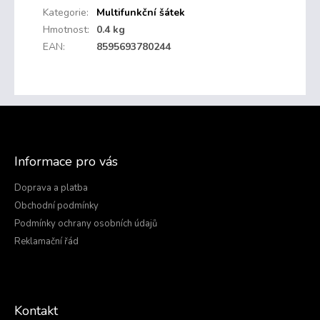
Kategorie
:
Multifunkční šátek
Hmotnost
:
0.4 kg
EAN
:
8595693780244
Z
á
p
a
Informace pro vás
t
í
Doprava a platba
Obchodní podmínky
Podmínky ochrany osobních údajů
Reklamační řád
Kontakt