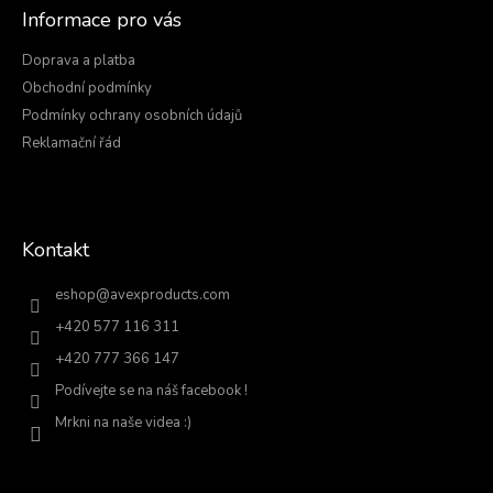
a
Informace pro vás
t
í
Doprava a platba
Obchodní podmínky
Podmínky ochrany osobních údajů
Reklamační řád
Kontakt
eshop
@
avexproducts.com
+420 577 116 311
+420 777 366 147
Podívejte se na náš facebook !
Mrkni na naše videa :)