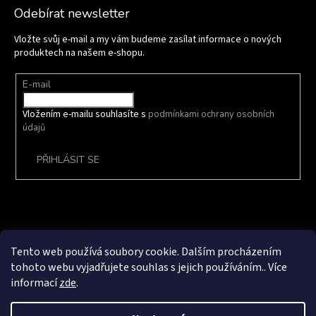
Odebírat newsletter
Vložte svůj e-mail a my vám budeme zasílat informace o nových
produktech na našem e-shopu.
E-mail
Vložením e-mailu souhlasíte s
podmínkami ochrany osobních
údajů
PŘIHLÁSIT SE
Tento web používá soubory cookie. Dalším procházením
Vytvořil Shoptet
tohoto webu vyjadřujete souhlas s jejich používáním.. Více
informací
zde
.
Copyright 2026
Avex Steel Products s.r.o.
. Všechna práva vyhrazena.
Grafický návrh vytvořil a na Shoptet implementoval
Tomáš Hlad
&
techka