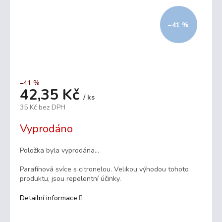
–41 %
–41 %
42,35 Kč
/ ks
35 Kč bez DPH
Měrná
Vyprodáno
cena:
Položka byla vyprodána…
Parafínová svíce s citronelou. Velikou výhodou tohoto
produktu, jsou repelentní účinky.
Detailní informace