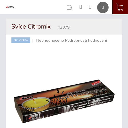
CZK
K
Přejít
na
Svíce Citromix
obsah
42379
Průměrné
Neohodnoceno
Podrobnosti hodnocení
NOVINKA
hodnocení
produktu
je
0,0
z
5
hvězdiček.