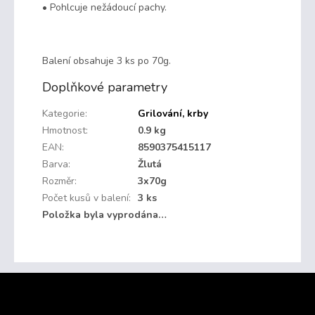
• Pohlcuje nežádoucí pachy.
Balení obsahuje 3 ks po 70g.
Doplňkové parametry
Kategorie
:
Grilování, krby
Hmotnost
:
0.9 kg
EAN
:
8590375415117
Barva
:
Žlutá
Rozměr
:
3x70g
Počet kusů v balení
:
3 ks
Položka byla vyprodána…
Z
á
p